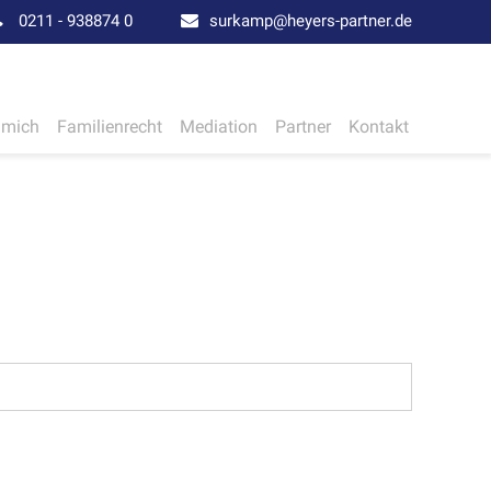
0211 - 938874 0
surkamp@heyers-partner.de
 mich
Familienrecht
Mediation
Partner
Kontakt