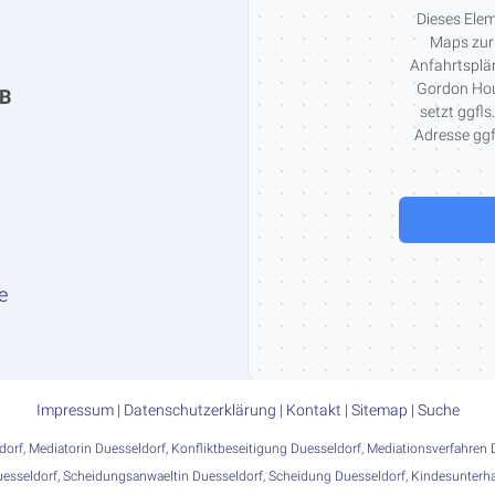
Dieses Elem
Maps zur 
Anfahrtsplän
Gordon Hous
bB
setzt ggfls
Adresse ggfl
e
Impressum
|
Datenschutzerklärung
|
Kontakt
|
Sitemap
|
Suche
dorf
,
Mediatorin Duesseldorf
,
Konfliktbeseitigung Duesseldorf
,
Mediationsverfahren 
esseldorf
,
Scheidungsanwaeltin Duesseldorf
,
Scheidung Duesseldorf
,
Kindesunterha