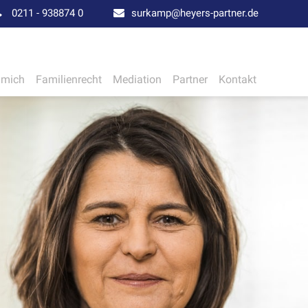
0211 - 938874 0
surkamp@heyers-partner.de
 mich
Familienrecht
Mediation
Partner
Kontakt