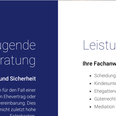
ugende
Leist
ratung
Ihre Fachanw
Scheidung
 und Sicherheit
Kindesunte
 für den Fall einer
Ehegattenu
em Ehevertrag oder
Güterrech
vereinbarung. Dies
Mediation
 nicht zuletzt hohe
Folgekosten.