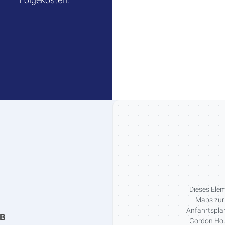
Dieses Elem
Maps zur 
Anfahrtsplän
bB
Gordon Hous