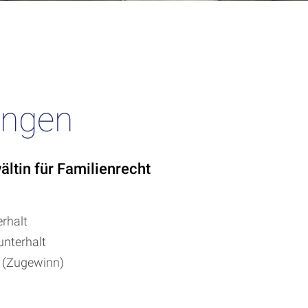
ungen
ältin für Familienrecht
rhalt
nterhalt
t (Zugewinn)