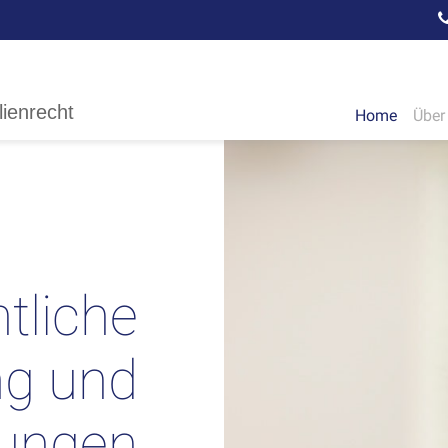
lienrecht
Home
Über
tliche
ng und
sungen